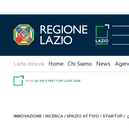
Vai
al
contenuto
Home
Chi Siamo
News
Agen
NEWS
AL VIA START CUP LAZIO 2026
INNOVAZIONE
/
RICERCA
/
SPAZIO ATTIVO
/
STARTUP
/