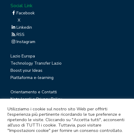
Social Link
Facebook
X
Linkedin
RSS
Instagram
Lazio Europa
Technology Transfer Lazio
Boost your Ideas
Piattaforma e-learning
Orientamento e Contatti
Note legali e Privacy Policy
Privacy Newsletter
Utilizziamo i cookie sul nostro sito Web per offrirti
Società trasparente
l'esperienza più pertinente ricordando le tue preferenze e
ripetendo le visite. Cliccando su "Accetta tutti", acconsenti
Whistleblowing
all'uso di TUTTI i cookie. Tuttavia, puoi visitare
"Impostazioni cookie" per fornire un consenso controllato.