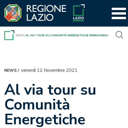
Vai
al
contenuto
NEWS
AL VIA TOUR SU COMUNITÀ ENERGETICHE RINNOVABILI
venerdì 12 Novembre 2021
NEWS
/
Al via tour su
Comunità
Energetiche