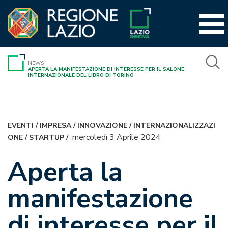
Vai
al
contenuto
NEWS
APERTA LA MANIFESTAZIONE DI INTERESSE PER IL SALONE
INTERNAZIONALE DEL LIBRO DI TORINO
EVENTI
/
IMPRESA
/
INNOVAZIONE
/
INTERNAZIONALIZZAZI
mercoledì 3 Aprile 2024
ONE
/
STARTUP
/
Aperta la
manifestazione
di interesse per il