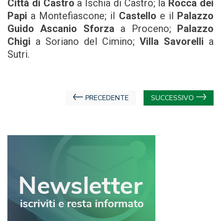
Città di Castro
a Ischia di Castro; la
Rocca dei
Papi
a Montefiascone; il
Castello
e il
Palazzo
Guido Ascanio Sforza
a Proceno;
Palazzo
Chigi
a Soriano del Cimino;
Villa Savorelli
a
Sutri.
Navigazione
PRECEDENTE
SUCCESSIVO
articoli