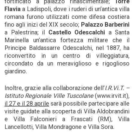
fortificato a palazzo rinascimentale;
Torre
Flavia
a Ladispoli, dove i ruderi di un’antica villa
romana furono utilizzati come difesa costiera
fino agli inizi del XIX secolo;
Palazzo Barberini
a Palestrina; il
Castello Odescalchi
a Santa
Marinella un’antica fortezza militare che il
Principe Baldassarre Odescalchi, nel 1887, ha
riconvertito in un centro di villeggiatura,
circondato da un meraviglioso e rigoglioso
giardino.
Inoltre, grazie alla collaborazione dell’
I.R.Vi.T. –
Istituto Regionale Ville Tuscolane
(www.irvit.it),
il 27 e il 28 aprile
sarà possibile partecipare alle
visite guidate alla scoperta di Villa Aldobrandini
e Villa Falconieri a Frascati (RM), Villa
Lancellotti, Villa Mondragone e Villa Sora.