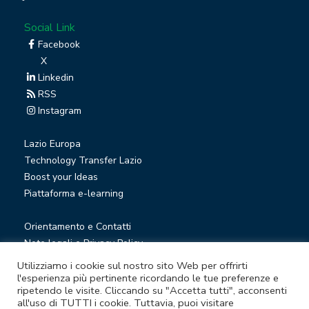
Social Link
Facebook
X
Linkedin
RSS
Instagram
Lazio Europa
Technology Transfer Lazio
Boost your Ideas
Piattaforma e-learning
Orientamento e Contatti
Note legali e Privacy Policy
Privacy Newsletter
Utilizziamo i cookie sul nostro sito Web per offrirti
Società trasparente
l'esperienza più pertinente ricordando le tue preferenze e
ripetendo le visite. Cliccando su "Accetta tutti", acconsenti
Whistleblowing
all'uso di TUTTI i cookie. Tuttavia, puoi visitare