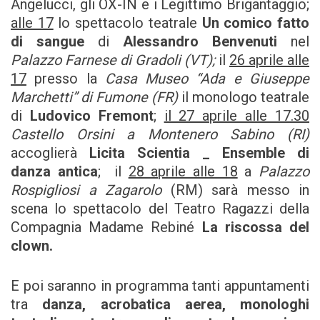
Angelucci, gli OX-IN e i Legittimo Brigantaggio;
alle 17
lo spettacolo teatrale
Un comico fatto
di sangue
di
Alessandro Benvenuti
nel
Palazzo Farnese di Gradoli (VT);
il
26 aprile alle
17
presso la
Casa Museo “Ada e Giuseppe
Marchetti” di Fumone (FR)
il monologo teatrale
di
Ludovico Fremont
;
il 27 aprile alle 17.30
Castello Orsini a Montenero Sabino (RI)
accoglierà
Licita Scientia _ Ensemble di
danza antica
; il
28 aprile alle 18
a
Palazzo
Rospigliosi a Zagarolo
(RM) sarà messo in
scena lo spettacolo del Teatro Ragazzi della
Compagnia Madame Rebiné
La riscossa del
clown.
E poi saranno in programma tanti appuntamenti
tra
danza, acrobatica aerea, monologhi