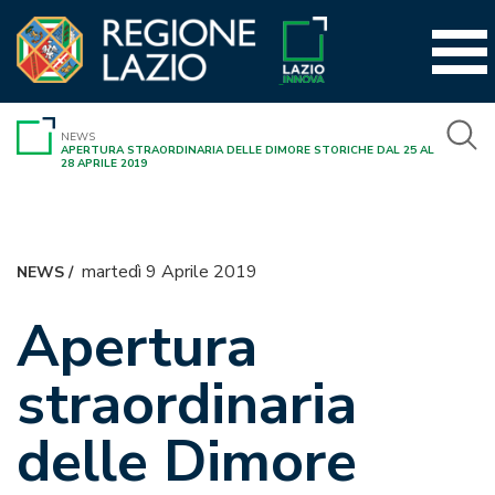
Vai
al
contenuto
NEWS
APERTURA STRAORDINARIA DELLE DIMORE STORICHE DAL 25 AL
28 APRILE 2019
martedì 9 Aprile 2019
NEWS
/
Apertura
straordinaria
delle Dimore