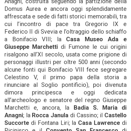
Anagni, costruita seguendo la partizione della
Domus Aurea e ancora oggi splendidamente
affrescata e sede di fatti storici memorabili, tra
cui l’incontro di pace tra Gregorio IX e
Federico II di Svevia e l’oltraggio dello schiaffo
a Bonifacio VIII; la
Casa Museo Ada e
Giuseppe Marchetti
di Fumone le cui origini
risalgono all’XI secolo, usata come prigione di
personaggi illustri per oltre 500 anni (secondo
alcune fonti qui Bonifacio VIII fece segregare
Celestino V, il primo papa della storia a
rinunciare al Soglio pontificio), poi divenuta
dimora principesca e oggi dedicata
all’archeologo e senatore del regno Giuseppe
Marchetti e, ancora, la
Badia S. Maria di
Anagni
; la
Rocca Janula
di Cassino; il
Castello
Succorte
di Fontana Liri; la
Casa Lawrence
di
Picinisco e il
Convento San Francesco
di