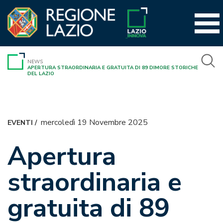
Vai
al
contenuto
NEWS
APERTURA STRAORDINARIA E GRATUITA DI 89 DIMORE STORICHE
DEL LAZIO
mercoledì 19 Novembre 2025
EVENTI
/
Apertura
straordinaria e
gratuita di 89