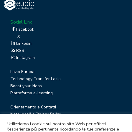
Social Link
Facebook
X
Linkedin
RSS
Instagram
Lazio Europa
Technology Transfer Lazio
Boost your Ideas
Piattaforma e-learning
Orientamento e Contatti
Note legali e Privacy Policy
Privacy Newsletter
Utilizziamo i cookie sul nostro sito Web per offrirti
Società trasparente
l'esperienza più pertinente ricordando le tue preferenze e