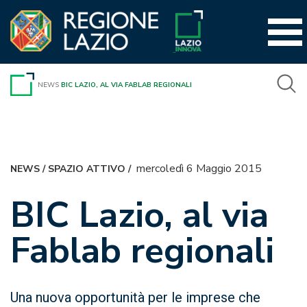
Vai
al
contenuto
NEWS
BIC LAZIO, AL VIA FABLAB REGIONALI
mercoledì 6 Maggio 2015
NEWS
/
SPAZIO ATTIVO
/
BIC Lazio, al via
Fablab regionali
Una nuova opportunità per le imprese che