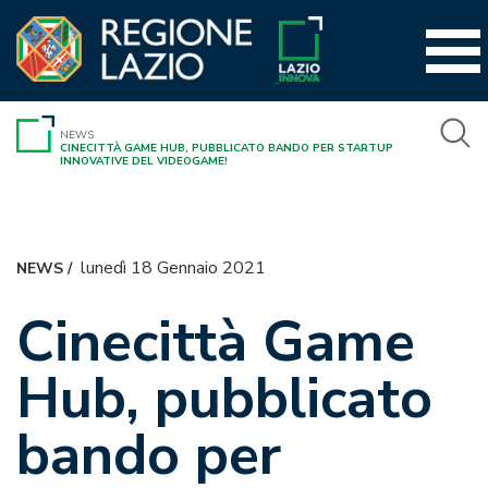
Vai
al
contenuto
NEWS
CINECITTÀ GAME HUB, PUBBLICATO BANDO PER STARTUP
INNOVATIVE DEL VIDEOGAME!
lunedì 18 Gennaio 2021
NEWS
/
Cinecittà Game
Hub, pubblicato
bando per