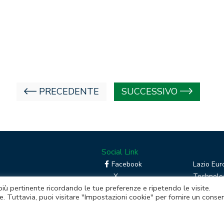
PRECEDENTE
SUCCESSIVO
Social Link
Facebook
Lazio Eur
X
Technolog
 più pertinente ricordando le tue preferenze e ripetendo le visite.
Linkedin
Boost you
e. Tuttavia, puoi visitare "Impostazioni cookie" per fornire un conse
RSS
Piattafor
Instagram