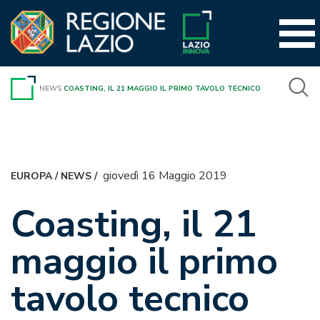
Vai
al
contenuto
NEWS
COASTING, IL 21 MAGGIO IL PRIMO TAVOLO TECNICO
giovedì 16 Maggio 2019
EUROPA
/
NEWS
/
Coasting, il 21
maggio il primo
tavolo tecnico