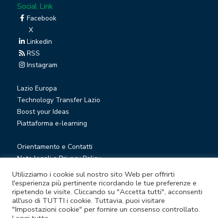
Social Link
Facebook
X
Linkedin
RSS
Instagram
Lazio Europa
Technology Transfer Lazio
Boost your Ideas
Piattaforma e-learning
Orientamento e Contatti
Note legali e Privacy Policy
Privacy Newsletter
Utilizziamo i cookie sul nostro sito Web per offrirti
Società trasparente
l'esperienza più pertinente ricordando le tue preferenze e
ripetendo le visite. Cliccando su "Accetta tutti", acconsenti
Whistleblowing
all'uso di TUTTI i cookie. Tuttavia, puoi visitare
"Impostazioni cookie" per fornire un consenso controllato.