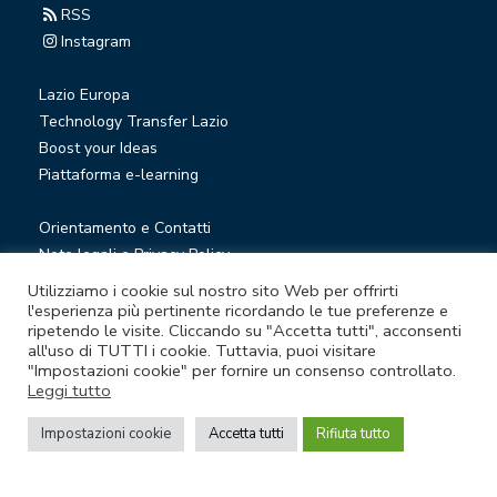
RSS
Instagram
Lazio Europa
Technology Transfer Lazio
Boost your Ideas
Piattaforma e-learning
Orientamento e Contatti
Note legali e Privacy Policy
Privacy Newsletter
Utilizziamo i cookie sul nostro sito Web per offrirti
Società trasparente
l'esperienza più pertinente ricordando le tue preferenze e
ripetendo le visite. Cliccando su "Accetta tutti", acconsenti
Whistleblowing
all'uso di TUTTI i cookie. Tuttavia, puoi visitare
"Impostazioni cookie" per fornire un consenso controllato.
Leggi tutto
© Lazio Innova S.p.A. società soggetta a direzione e
coordinamento della Regione Lazio
Impostazioni cookie
Accetta tutti
Rifiuta tutto
Sede legale Via Marco Aurelio 26 A - 00184 Roma
Partita Iva e Codice fiscale 05950941004 - Rea RM-938517 -
Capitale sociale € 48.927.354,56 i.v.