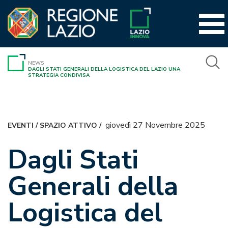
Vai
al
contenuto
NEWS
DAGLI STATI GENERALI DELLA LOGISTICA DEL LAZIO UNA
STRATEGIA CONDIVISA
giovedì 27 Novembre 2025
EVENTI
/
SPAZIO ATTIVO
/
Dagli Stati
Generali della
Logistica del