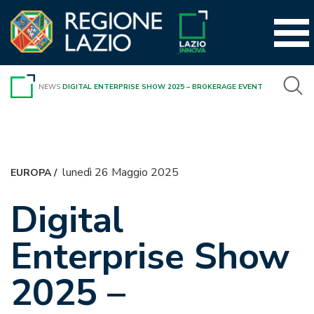
Vai
al
contenuto
NEWS
DIGITAL ENTERPRISE SHOW 2025 – BROKERAGE EVENT
lunedì 26 Maggio 2025
EUROPA
/
Digital
Enterprise Show
2025 –