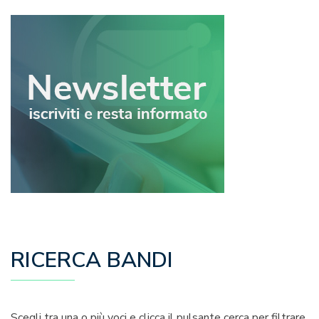
RICERCA BANDI
Scegli tra una o più voci e clicca il pulsante cerca per filtrare