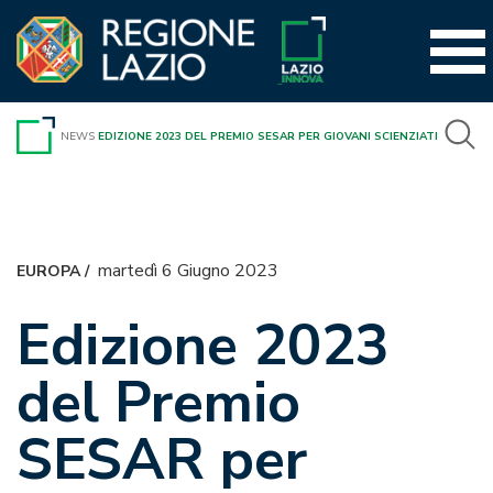
Vai
al
contenuto
NEWS
EDIZIONE 2023 DEL PREMIO SESAR PER GIOVANI SCIENZIATI
martedì 6 Giugno 2023
EUROPA
/
Edizione 2023
del Premio
SESAR per