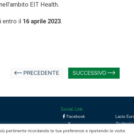
 nell’ambito EIT Health.
 entro il
16 aprile 2023
.
PRECEDENTE
SUCCESSIVO
Social Link
Facebook
Lazio Eur
X
Technolog
 più pertinente ricordando le tue preferenze e ripetendo le visite.
Linkedin
Boost you