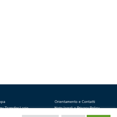
opa
Orientamento e Contatti
y Transfer Lazio
Note legali e Privacy Policy
r Ideas
Privacy Newsletter