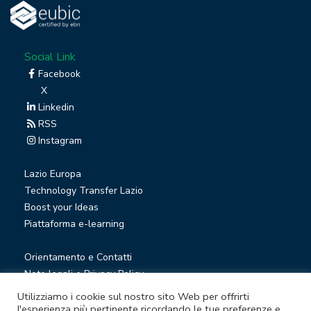
Social Link
Facebook
X
Linkedin
RSS
Instagram
Lazio Europa
Technology Transfer Lazio
Boost your Ideas
Piattaforma e-learning
Orientamento e Contatti
Note legali e Privacy Policy
Privacy Newsletter
Utilizziamo i cookie sul nostro sito Web per offrirti
Società trasparente
l'esperienza più pertinente ricordando le tue preferenze e