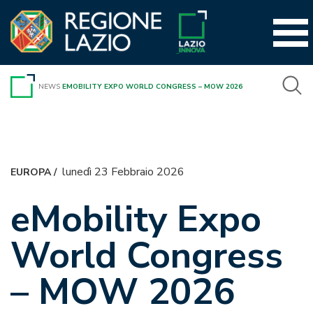
Vai
al
contenuto
NEWS
EMOBILITY EXPO WORLD CONGRESS – MOW 2026
lunedì 23 Febbraio 2026
EUROPA
/
eMobility Expo
World Congress
– MOW 2026