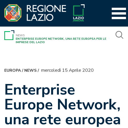
Vai
al
contenuto
NEWS
ENTERPRISE EUROPE NETWORK, UNA RETE EUROPEA PER LE
IMPRESE DEL LAZIO
mercoledì 15 Aprile 2020
EUROPA
/
NEWS
/
Enterprise
Europe Network,
una rete europea