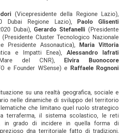
dori
(Vicepresidente della Regione Lazio),
20 Dubai Regione Lazio),
Paolo Glisenti
2020 Dubai),
Gerardo Stefanelli
(Presidente
(Presidente Cluster Tecnologico Nazionale
ce Presidente Assonautica),
Maria Vittoria
matica e Impatti Enea),
Alessandro Iafrati
del Mare del CNR),
Elvira Buonocore
TO e Founder WSense) e
Raffaele Rognoni
ituazione su una realtà geografica, sociale e
rio nelle dinamiche di sviluppo del territorio
lematiche che limitano quel ruolo strategico
 terraferma, il sistema scolastico, le reti
cità in grado di incidere in quella forma di
ezioso dna territoriale fatto di tradizioni,