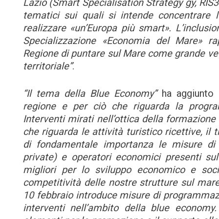
Lazio (Smart Specialisation Strategy gy, RIS3 
tematici sui quali si intende concentrare le
realizzare «un’Europa più smart». L’inclusio
Specializzazione «Economia del Mare» rap
Regione di puntare sul Mare come grande vet
territoriale”
.
“Il tema della Blue Economy”
ha aggiunto 
regione e per ciò che riguarda la progra
Interventi mirati nell’ottica della formazione 
che riguarda le attività turistico ricettive, i
di fondamentale importanza le misure di c
private) e operatori economici presenti sul t
migliori per lo sviluppo economico e soci
competitività delle nostre strutture sul ma
10 febbraio introduce misure di programmazio
interventi nell’ambito della blue economy.