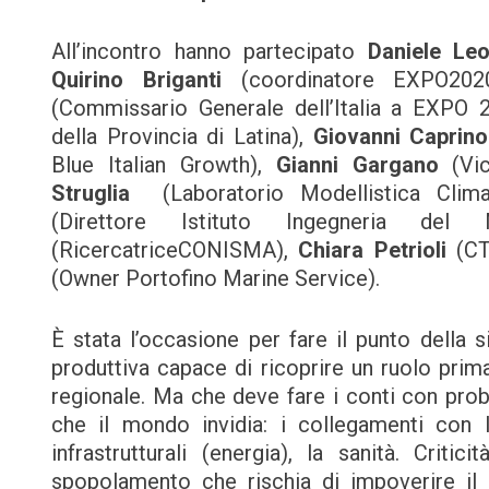
All’incontro hanno partecipato
Daniele Leo
Quirino Briganti
(coordinatore EXPO20
(Commissario Generale dell’Italia a EXPO 
della Provincia di Latina),
Giovanni Caprino
Blue Italian Growth),
Gianni Gargano
(Vi
Struglia
(Laboratorio Modellistica Cli
(Direttore Istituto Ingegneria 
(RicercatriceCONISMA),
Chiara Petrioli
(C
(Owner Portofino Marine Service).
È stata l’occasione per fare il punto della s
produttiva capace di ricoprire un ruolo prima
regionale. Ma che deve fare i conti con prob
che il mondo invidia: i collegamenti con la
infrastrutturali (energia), la sanità. Criti
spopolamento che rischia di impoverire il pr