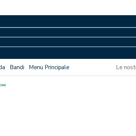
da
Bandi
Menu Principale
Le nost
IONE