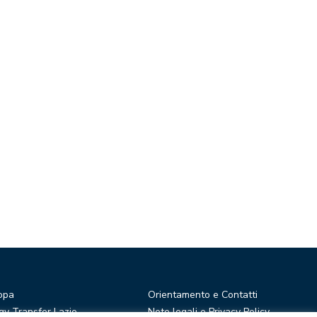
opa
Orientamento e Contatti
y Transfer Lazio
Note legali e Privacy Policy