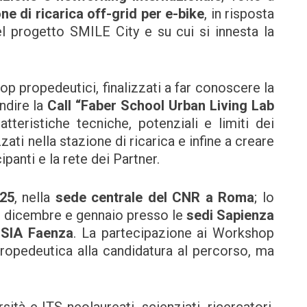
ne di ricarica off-grid per e-bike
, in risposta
el progetto SMILE City e su cui si innesta la
p propedeutici, finalizzati a far conoscere la
ndire la
Call “Faber School Urban Living Lab
tteristiche tecniche, potenziali e limiti dei
ati nella stazione di ricarica e infine a creare
ipanti e la rete dei Partner.
25
, nella
sede centrale del CNR a Roma
; lo
i dicembre e gennaio presso le
sedi Sapienza
 ISIA Faenza
. La partecipazione ai Workshop
e propedeutica alla candidatura al percorso, ma
ità e ITS neolaureati, scienziati, ricercatori,