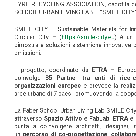
TYRE RECYCLING ASSOCIATION, capofila del 
SCHOOL URBAN LIVING LAB – “SMILE CITY”
SMILE CITY – Sustainable Materials for Inn
Circular City – (
https://smile-city.eu
) è un 
dimostrare soluzioni sistemiche innovative pe
emissioni.
Il progetto, coordinato da
ETRA
– Europea
coinvolge
35 Partner tra enti di ricerc
organizzazioni europee
e prevede la realiz
aree urbane di 7 paesi, promuovendo la coope
La Faber School Urban Living Lab SMILE City
attraverso
Spazio Attivo
e
FabLab
,
ETRA
e 
punta a coinvolgere architetti, designer, m
un
percorso di co-progettazione, collabor