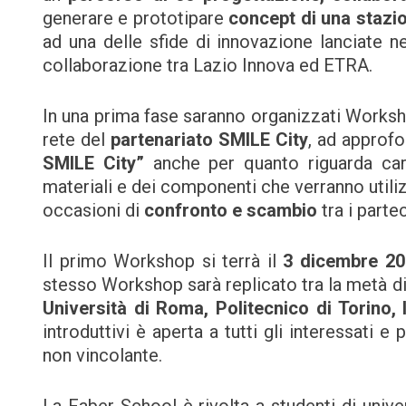
generare e prototipare
concept di una stazio
ad una delle sfide di innovazione lanciate n
collaborazione tra Lazio Innova ed ETRA.
In una prima fase saranno organizzati Worksho
rete del
partenariato SMILE City
, ad approfo
SMILE City”
anche per quanto riguarda cara
materiali e dei componenti che verranno utilizz
occasioni di
confronto e scambio
tra i partec
Il primo Workshop si terrà il
3 dicembre 20
stesso Workshop sarà replicato tra la metà d
Università di Roma, Politecnico di Torino,
introduttivi è aperta a tutti gli interessati 
non vincolante.
La Faber School è rivolta a studenti di univers