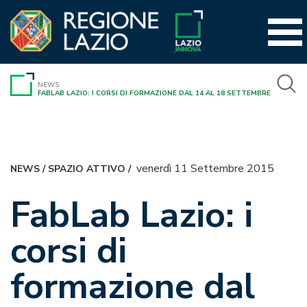
Vai
al
contenuto
NEWS
FABLAB LAZIO: I CORSI DI FORMAZIONE DAL 14 AL 18 SETTEMBRE
venerdì 11 Settembre 2015
NEWS
/
SPAZIO ATTIVO
/
FabLab Lazio: i
corsi di
formazione dal