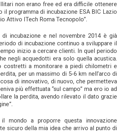
itari non erano free ed era difficile ottenere
o il programma di incubazione ESA BIC Lazio
zio Attivo ITech Roma Tecnopolo”.
 di incubazione e nel novembre 2014 è già
periodo di incubazione continuo a sviluppare il
empo inizio a cercare clienti. In quel periodo
iche negli acquedotti era solo quella acustica.
o costretti a monitorare a piedi chilometri e
perdita, per un massimo di 5-6 km nell’arco di
lcosa di innovativo, di nuovo, che permetteva
veniva più effettuata “sul campo” ma ero io ad
are la perdita, avendo rilevato il dato grazie
gine”.
o il mondo a proporre questa innovazione
e sicuro della mia idea che arrivo al punto di