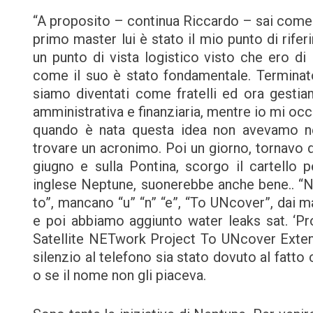
“A proposito – continua Riccardo – sai come 
primo master lui è stato il mio punto di rifer
un punto di vista logistico visto che ero d
come il suo è stato fondamentale. Terminato
siamo diventati come fratelli ed ora gesti
amministrativa e finanziaria, mentre io mi occ
quando è nata questa idea non avevamo n
trovare un acronimo. Poi un giorno, tornavo d
giugno e sulla Pontina, scorgo il cartello p
inglese Neptune, suonerebbe anche bene.. “Ne
to”, mancano “u” “n” “e”, “To UNcover”, dai m
e poi abbiamo aggiunto water leaks sat. ‘Pr
Satellite NETwork Project To UNcover Exten
silenzio al telefono sia stato dovuto al fatto
o se il nome non gli piaceva.