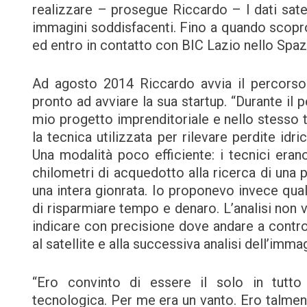
realizzare – prosegue Riccardo – I dati satell
immagini soddisfacenti. Fino a quando scopr
ed entro in contatto con BIC Lazio nello Spa
Ad agosto 2014 Riccardo avvia il percorso
pronto ad avviare la sua startup. “Durante il 
mio progetto imprenditoriale e nello stesso t
la tecnica utilizzata per rilevare perdite idr
Una modalità poco efficiente: i tecnici eran
chilometri di acquedotto alla ricerca di una 
una intera gionrata. Io proponevo invece qua
di risparmiare tempo e denaro. L’analisi non 
indicare con precisione dove andare a controll
al satellite e alla successiva analisi dell’imma
“Ero convinto di essere il solo in tutt
tecnologica. Per me era un vanto. Ero talment