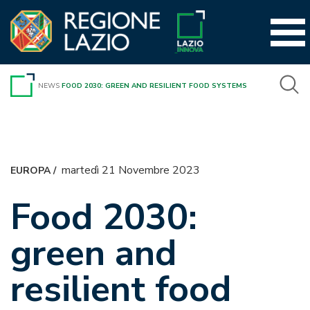
Vai
al
contenuto
NEWS
FOOD 2030: GREEN AND RESILIENT FOOD SYSTEMS
martedì 21 Novembre 2023
EUROPA
/
Food 2030:
green and
resilient food