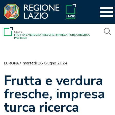
Vai
al
contenuto
NEWS
FRUTTA E VERDURA FRESCHE, IMPRESA TURCA RICERCA
PARTNER
martedì 18 Giugno 2024
EUROPA
/
Frutta e verdura
fresche, impresa
turca ricerca