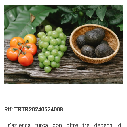
Rif: TRTR20240524008
Un’azienda turca con oltre tre decenni di