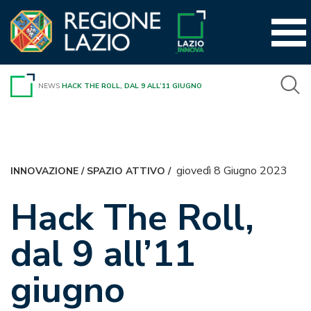
Vai
al
contenuto
NEWS
HACK THE ROLL, DAL 9 ALL’11 GIUGNO
giovedì 8 Giugno 2023
INNOVAZIONE
/
SPAZIO ATTIVO
/
Hack The Roll,
dal 9 all’11
giugno