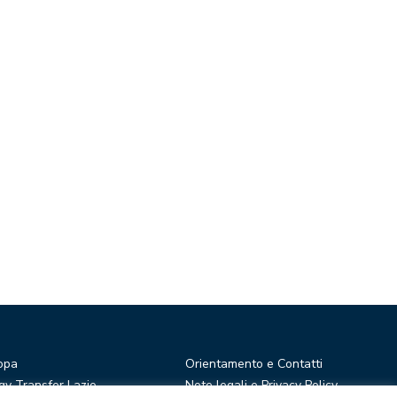
opa
Orientamento e Contatti
y Transfer Lazio
Note legali e Privacy Policy