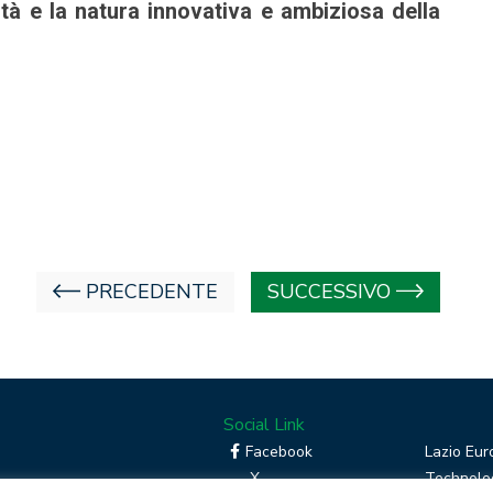
lità e la natura innovativa e ambiziosa della
PRECEDENTE
SUCCESSIVO
Social Link
Facebook
Lazio Eur
X
Technolog