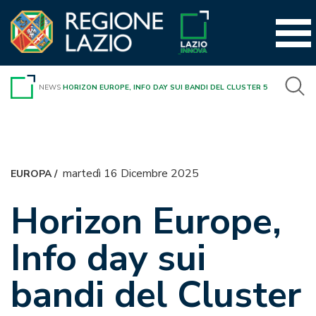
Vai
al
contenuto
NEWS
HORIZON EUROPE, INFO DAY SUI BANDI DEL CLUSTER 5
martedì 16 Dicembre 2025
EUROPA
/
Horizon Europe,
Info day sui
bandi del Cluster