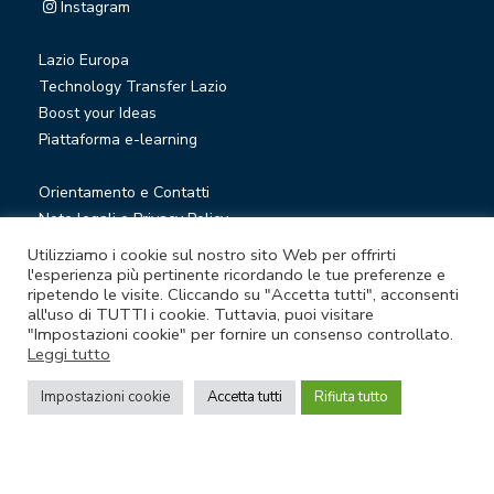
Instagram
Lazio Europa
Technology Transfer Lazio
Boost your Ideas
Piattaforma e-learning
Orientamento e Contatti
Note legali e Privacy Policy
Privacy Newsletter
Utilizziamo i cookie sul nostro sito Web per offrirti
Società trasparente
l'esperienza più pertinente ricordando le tue preferenze e
ripetendo le visite. Cliccando su "Accetta tutti", acconsenti
Whistleblowing
all'uso di TUTTI i cookie. Tuttavia, puoi visitare
"Impostazioni cookie" per fornire un consenso controllato.
Leggi tutto
© Lazio Innova S.p.A. società soggetta a direzione e
coordinamento della Regione Lazio
Impostazioni cookie
Accetta tutti
Rifiuta tutto
Sede legale Via Marco Aurelio 26 A - 00184 Roma
Partita Iva e Codice fiscale 05950941004 - Rea RM-938517 -
Capitale sociale € 48.927.354,56 i.v.