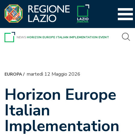
Vai
al
contenuto
NEWS
HORIZON EUROPE ITALIAN IMPLEMENTATION EVENT
martedì 12 Maggio 2026
EUROPA
/
Horizon Europe
Italian
Implementation