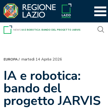
Vai
al
contenuto
NEWS
IA E ROBOTICA: BANDO DEL PROGETTO JARVIS
martedì 14 Aprile 2026
EUROPA
/
IA e robotica:
bando del
progetto JARVIS