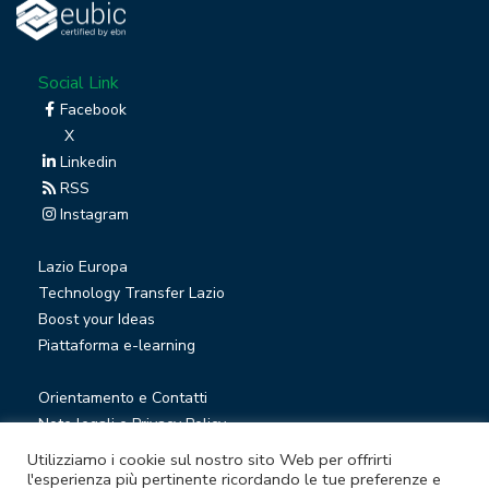
Social Link
Facebook
X
Linkedin
RSS
Instagram
Lazio Europa
Technology Transfer Lazio
Boost your Ideas
Piattaforma e-learning
Orientamento e Contatti
Note legali e Privacy Policy
Privacy Newsletter
Utilizziamo i cookie sul nostro sito Web per offrirti
Società trasparente
l'esperienza più pertinente ricordando le tue preferenze e