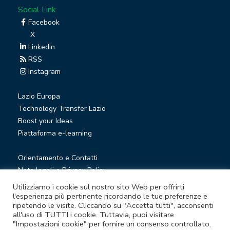
Social Link
Facebook
X
Linkedin
RSS
Instagram
Lazio Europa
Technology Transfer Lazio
Boost your Ideas
Piattaforma e-learning
Orientamento e Contatti
Note legali e Privacy Policy
Privacy Newsletter
Utilizziamo i cookie sul nostro sito Web per offrirti
Società trasparente
l'esperienza più pertinente ricordando le tue preferenze e
ripetendo le visite. Cliccando su "Accetta tutti", acconsenti
Whistleblowing
all'uso di TUTTI i cookie. Tuttavia, puoi visitare
"Impostazioni cookie" per fornire un consenso controllato.