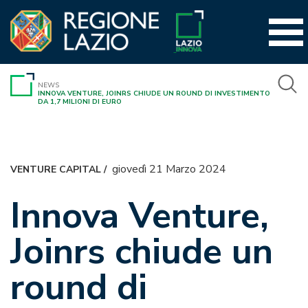
Vai
al
contenuto
NEWS
INNOVA VENTURE, JOINRS CHIUDE UN ROUND DI INVESTIMENTO
DA 1,7 MILIONI DI EURO
giovedì 21 Marzo 2024
VENTURE CAPITAL
/
Innova Venture,
Joinrs chiude un
round di