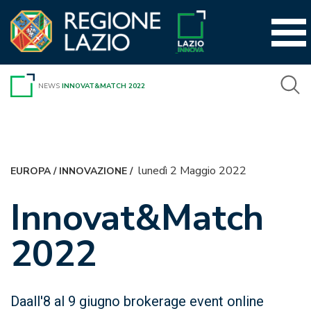
Vai
al
contenuto
NEWS
INNOVAT&MATCH 2022
lunedì 2 Maggio 2022
EUROPA
/
INNOVAZIONE
/
Innovat&Match
2022
Daall'8 al 9 giugno brokerage event online