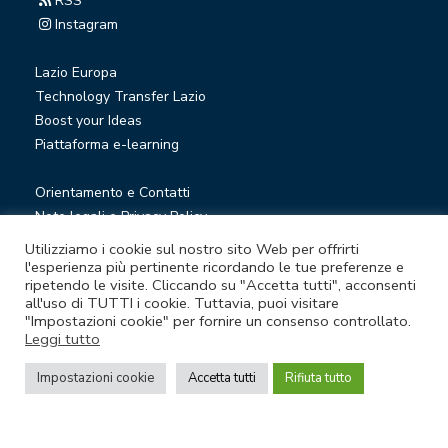
RSS
Instagram
Lazio Europa
Technology Transfer Lazio
Boost your Ideas
Piattaforma e-learning
Orientamento e Contatti
Note legali e Privacy Policy
Privacy Newsletter
Utilizziamo i cookie sul nostro sito Web per offrirti
Società trasparente
l'esperienza più pertinente ricordando le tue preferenze e
ripetendo le visite. Cliccando su "Accetta tutti", acconsenti
Whistleblowing
all'uso di TUTTI i cookie. Tuttavia, puoi visitare
"Impostazioni cookie" per fornire un consenso controllato.
Leggi tutto
© Lazio Innova S.p.A. società soggetta a direzione e
coordinamento della Regione Lazio
Impostazioni cookie
Accetta tutti
Rifiuta tutto
Sede legale Via Marco Aurelio 26 A - 00184 Roma
Partita Iva e Codice fiscale 05950941004 - Rea RM-938517 -
Capitale sociale € 48.927.354,56 i.v.