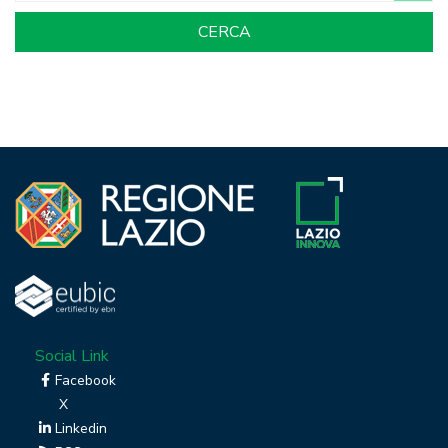
Social Link
Facebook
X
Linkedin