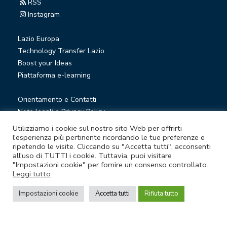
RSS
Instagram
Lazio Europa
Technology Transfer Lazio
Boost your Ideas
Piattaforma e-learning
Orientamento e Contatti
Note legali e Privacy Policy
Privacy Newsletter
Utilizziamo i cookie sul nostro sito Web per offrirti
Società trasparente
l'esperienza più pertinente ricordando le tue preferenze e
ripetendo le visite. Cliccando su "Accetta tutti", acconsenti
Whistleblowing
all'uso di TUTTI i cookie. Tuttavia, puoi visitare
"Impostazioni cookie" per fornire un consenso controllato.
Leggi tutto
© Lazio Innova S.p.A. società soggetta a direzione e
coordinamento della Regione Lazio
Impostazioni cookie
Accetta tutti
Rifiuta tutto
Sede legale Via Marco Aurelio 26 A - 00184 Roma
Partita Iva e Codice fiscale 05950941004 - Rea RM-938517 -
Capitale sociale € 48.927.354,56 i.v.