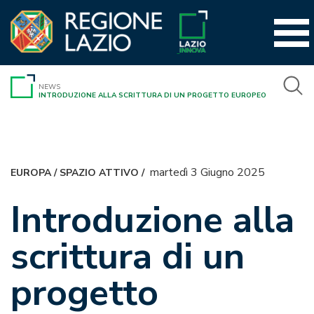
Vai
al
contenuto
NEWS
INTRODUZIONE ALLA SCRITTURA DI UN PROGETTO EUROPEO
martedì 3 Giugno 2025
EUROPA
/
SPAZIO ATTIVO
/
Introduzione alla
scrittura di un
progetto