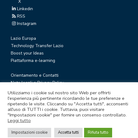
X
Linkedin
RSS
Instagram
Lazio Europa
Technology Transfer Lazio
Boost your Ideas
Piattaforma e-learning
Orientamento e Contatti
Note legali e Privacy Policy
Privacy Newsletter
Utilizziamo i cookie sul nostro sito Web per offrirti
Società trasparente
l'esperienza più pertinente ricordando le tue preferenze e
ripetendo le visite. Cliccando su "Accetta tutti", acconsenti
Whistleblowing
all'uso di TUTTI i cookie. Tuttavia, puoi visitare
"Impostazioni cookie" per fornire un consenso controllato.
Leggi tutto
© Lazio Innova S.p.A. società soggetta a direzione e
coordinamento della Regione Lazio
Impostazioni cookie
Accetta tutti
Rifiuta tutto
Sede legale Via Marco Aurelio 26 A - 00184 Roma