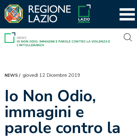
Vai
al
contenuto
NEWS
IO NON ODIO, IMMAGINI E PAROLE CONTRO LA VIOLENZA E
L’INTOLLERANZA
giovedì 12 Dicembre 2019
NEWS
/
Io Non Odio,
immagini e
parole contro la