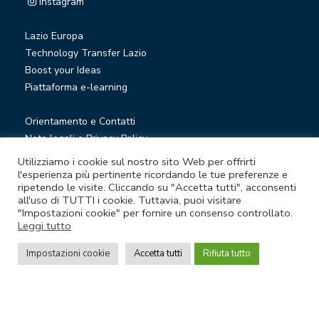
Instagram
Lazio Europa
Technology Transfer Lazio
Boost your Ideas
Piattaforma e-learning
Orientamento e Contatti
Note legali e Privacy Policy
Privacy Newsletter
Utilizziamo i cookie sul nostro sito Web per offrirti
Società trasparente
l'esperienza più pertinente ricordando le tue preferenze e
ripetendo le visite. Cliccando su "Accetta tutti", acconsenti
Whistleblowing
all'uso di TUTTI i cookie. Tuttavia, puoi visitare
"Impostazioni cookie" per fornire un consenso controllato.
Leggi tutto
© Lazio Innova S.p.A. società soggetta a direzione e
coordinamento della Regione Lazio
Impostazioni cookie
Accetta tutti
Rifiuta tutto
Sede legale Via Marco Aurelio 26 A - 00184 Roma
Partita Iva e Codice fiscale 05950941004 - Rea RM-938517 -
Capitale sociale € 48.927.354,56 i.v.