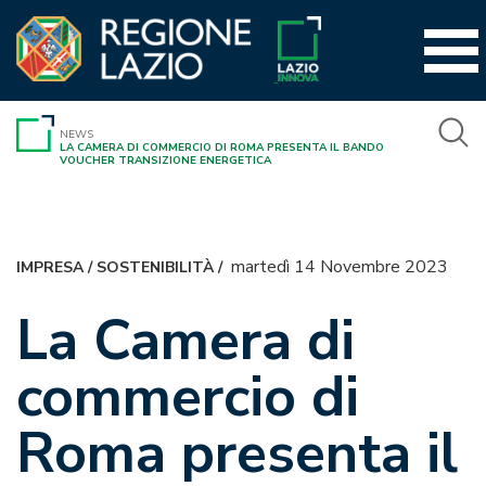
Vai
al
contenuto
NEWS
LA CAMERA DI COMMERCIO DI ROMA PRESENTA IL BANDO
VOUCHER TRANSIZIONE ENERGETICA
martedì 14 Novembre 2023
IMPRESA
/
SOSTENIBILITÀ
/
La Camera di
commercio di
Roma presenta il