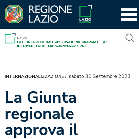
Vai
al
contenuto
NEWS
LA GIUNTA REGIONALE APPROVA IL PROGRAMMA DEGLI
INTERVENTI DI INTERNAZIONALIZZAZIONE
sabato 30 Settembre 2023
INTERNAZIONALIZZAZIONE
/
La Giunta
regionale
approva il