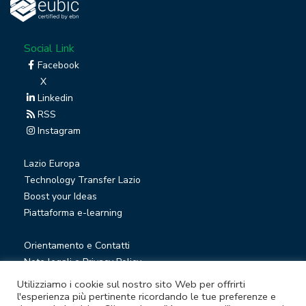
Social Link
Facebook
X
Linkedin
RSS
Instagram
Lazio Europa
Technology Transfer Lazio
Boost your Ideas
Piattaforma e-learning
Orientamento e Contatti
Note legali e Privacy Policy
Privacy Newsletter
Utilizziamo i cookie sul nostro sito Web per offrirti
Società trasparente
l'esperienza più pertinente ricordando le tue preferenze e