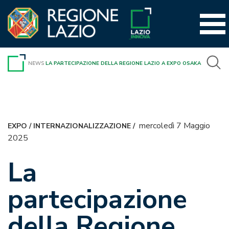
Vai
al
contenuto
NEWS
LA PARTECIPAZIONE DELLA REGIONE LAZIO A EXPO OSAKA
mercoledì 7 Maggio
EXPO
/
INTERNAZIONALIZZAZIONE
/
2025
La
partecipazione
della Regione