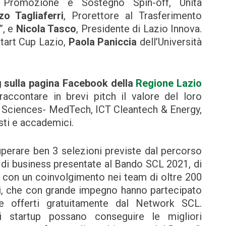
 Promozione e Sostegno Spin-off, Unità
zo Tagliaferri
, Prorettore al Trasferimento
”, e
Nicola Tasco
, Presidente di Lazio Innova.
tart Cup Lazio,
Paola Paniccia
dell’Università
g sulla pagina Facebook della
Regione Lazio
accontare in brevi pitch il valore del loro
fe Sciences- MedTech, ICT Cleantech & Energy,
isti e accademici.
perare ben 3 selezioni previste dal percorso
 di business presentate al Bando SCL 2021, di
 con un coinvolgimento nei team di oltre 200
nti, che con grande impegno hanno partecipato
le offerti gratuitamente dal Network SCL.
i startup possano conseguire le migliori