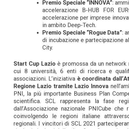
Premio Speciale “INNOVA”
: ammi
accelerazione B-HUB FOR EURO
accelerazione per imprese innovat
in ambito Deep-Tech.
Premio Speciale “Rogue Data”
: 
di incubazione e partecipazione a
City.
Start Cup Lazio
è promossa da un network n
cui 8 università, 6 enti di ricerca e quali
associazioni. L’iniziativa
è coordinata dall’A
Regione Lazio tramite Lazio Innova
nell’am
PNI, la più importante Business Plan Competi
scientifica. SCL rappresenta la fase re
dall’Associazione nazionale PNICube che r
coinvolgendo le regioni italiane attraver
regionali. I vincitori di SCL 2021 parteciper