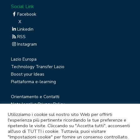
Social Link
Facebook
X
Linkedin
RSS
Instagram
Lazio Europa
Technology Transfer Lazio
Boost your Ideas
Piattaforma e-learning
Orientamento e Contatti
Note legali e Privacy Policy
Privacy Newsletter
Utilizziamo i cookie sul nostro sito Web per offrirti
Società trasparente
l'esperienza più pertinente ricordando le tue preferenze e
ripetendo le visite. Cliccando su "Accetta tutti", acconsenti
Whistleblowing
all'uso di TUTTI i cookie. Tuttavia, puoi visitare
"Impostazioni cookie" per fornire un consenso controllato.