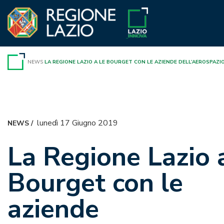
Vai
al
contenuto
NEWS
LA REGIONE LAZIO A LE BOURGET CON LE AZIENDE DELL’AEROSPAZI
lunedì 17 Giugno 2019
NEWS
/
La Regione Lazio 
Bourget con le
aziende