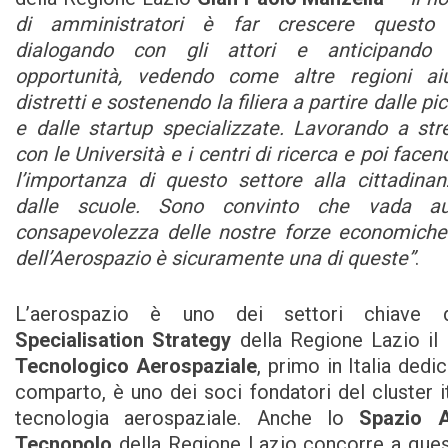
di amministratori è far crescere questo 
dialogando con gli attori e anticipando
opportunità, vedendo come altre regioni ai
distretti e sostenendo la filiera a partire dalle p
e dalle startup specializzate. Lavorando a str
con le Università e i centri di ricerca e poi fac
l’importanza di questo settore alla cittadinan
dalle scuole. Sono convinto che vada a
consapevolezza delle nostre forze economiche 
dell’Aerospazio è sicuramente una di queste”
.
L’aerospazio è uno dei settori chiave
Specialisation Strategy
della Regione Lazio il
Tecnologico Aerospaziale
, primo in Italia ded
comparto, è uno dei soci fondatori del cluster it
tecnologia aerospaziale. Anche lo
Spazio 
Tecnopolo
della Regione Lazio concorre a que