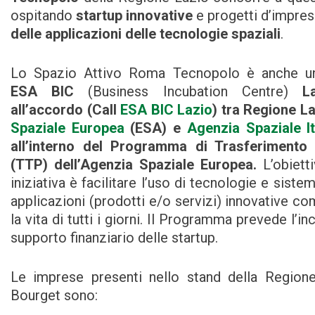
ospitando
startup innovative
e progetti d’impres
delle applicazioni delle tecnologie spaziali
.
Lo Spazio Attivo Roma Tecnopolo è anche u
ESA BIC
(Business Incubation Centre)
L
all’accordo (Call
ESA BIC Lazio
) tra Regione L
Spaziale Europea
(ESA) e
Agenzia Spaziale It
all’interno del Programma di Trasferimento
(TTP) dell’Agenzia Spaziale Europea.
L’obiett
iniziativa è facilitare l’uso di tecnologie e sistem
applicazioni (prodotti e/o servizi) innovative co
la vita di tutti i giorni. Il Programma prevede l’in
supporto finanziario delle startup.
Le imprese presenti nello stand della Region
Bourget sono: