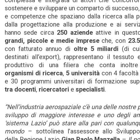
complessa e integrata di attori che concorro
sostenere e sviluppare un comparto di successo,
e competenze che spaziano dalla ricerca alla pi
dalla progettazione alla produzione e ai servi
hanno sede circa
250 aziende
attive in quest
grandi, piccole e medie imprese
che, con
23.
con fatturato annuo di
oltre 5 miliardi
(di cui
destinati all’export), rappresentano il tessut
produttivo di una filiera che conta inoltr
organismi di ricerca
,
5 università
con 4 facoltà 
e 30 programmi universitari di formazione sup
tra docenti
,
ricercatori
e
specialisti
.
“Nell’industria aerospaziale c’è una delle nostre 
sviluppo di maggiore interesse e uno degli amb
‘sistema Lazio’ può stare alla pari con qualunq
mondo
– sottolinea l’assessore allo Svilup
della Regione Lazio
Gian Paolo Manzella
–
Il n