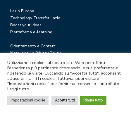
Lazio Europa
Technology Transfer Lazio
Boost your Ideas
Piattaforma e-learning
Orientamento e Contatti
Note legali e Privacy Policy
Privacy Newsletter
Utilizziamo i cookie sul nostro sito Web per offrirti
Società trasparente
l'esperienza più pertinente ricordando le tue preferenze e
ripetendo le visite. Cliccando su "Accetta tutti", acconsenti
Whistleblowing
all'uso di TUTTI i cookie. Tuttavia, puoi visitare
"Impostazioni cookie" per fornire un consenso controllato.
Leggi tutto
© Lazio Innova S.p.A. società soggetta a direzione e
coordinamento della Regione Lazio
Impostazioni cookie
Accetta tutti
Rifiuta tutto
Sede legale Via Marco Aurelio 26 A - 00184 Roma
Partita Iva e Codice fiscale 05950941004 - Rea RM-938517 -
Capitale sociale € 48.927.354,56 i.v.