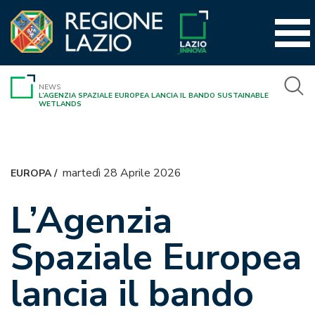
Vai
al
contenuto
NEWS
L’AGENZIA SPAZIALE EUROPEA LANCIA IL BANDO SUSTAINABLE
WETLANDS
martedì 28 Aprile 2026
EUROPA
/
L’Agenzia
Spaziale Europea
lancia il bando