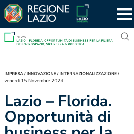
Vai
al
contenuto
NEWS
LAZIO – FLORIDA. OPPORTUNITÀ DI BUSINESS PER LA FILIERA
DELL’AEROSPAZIO, SICUREZZA & ROBOTICA
IMPRESA
/
INNOVAZIONE
/
INTERNAZIONALIZZAZIONE
/
venerdì 15 Novembre 2024
Lazio – Florida.
Opportunità di
business per la