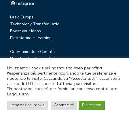
Instagram
Lazio Europa
Technology Transfer Lazio
Boost your Ideas
Piattaforma e-learning
Orientamento e Contatti
Note legali e Privacy Policy
Privacy Newsletter
Utilizziamo i cookie sul nostro sito Web per offrirti
Società trasparente
l'esperienza più pertinente ricordando le tue preferenze e
ripetendo le visite. Cliccando su "Accetta tutti", acconsenti
Whistleblowing
all'uso di TUTTI i cookie. Tuttavia, puoi visitare
"Impostazioni cookie" per fornire un consenso controllato.
Leggi tutto
© Lazio Innova S.p.A. società soggetta a direzione e
coordinamento della Regione Lazio
Impostazioni cookie
Accetta tutti
Rifiuta tutto
Sede legale Via Marco Aurelio 26 A - 00184 Roma
Partita Iva e Codice fiscale 05950941004 - Rea RM-938517 -
Capitale sociale € 48.927.354,56 i.v.