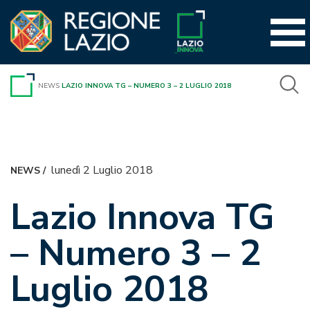
Vai
al
contenuto
NEWS
LAZIO INNOVA TG – NUMERO 3 – 2 LUGLIO 2018
lunedì 2 Luglio 2018
NEWS
/
Lazio Innova TG
– Numero 3 – 2
Luglio 2018