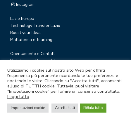
Instagram
Lazio Europa
Technology Transfer Lazio
Boost your Ideas
Piattaforma e-learning
Orientamento e Contatti
Note legali e Privacy Policy
Privacy Newsletter
Utilizziamo i cookie sul nostro sito Web per offrirti
Società trasparente
l'esperienza più pertinente ricordando le tue preferenze e
ripetendo le visite. Cliccando su "Accetta tutti", acconsenti
Whistleblowing
all'uso di TUTTI i cookie. Tuttavia, puoi visitare
"Impostazioni cookie" per fornire un consenso controllato.
Leggi tutto
© Lazio Innova S.p.A. società soggetta a direzione e
coordinamento della Regione Lazio
Impostazioni cookie
Accetta tutti
Rifiuta tutto
Sede legale Via Marco Aurelio 26 A - 00184 Roma
Partita Iva e Codice fiscale 05950941004 - Rea RM-938517 -
Capitale sociale € 48.927.354,56 i.v.