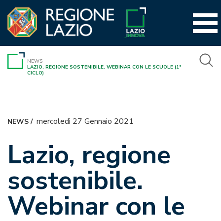
Vai
al
contenuto
NEWS
LAZIO, REGIONE SOSTENIBILE. WEBINAR CON LE SCUOLE (1°
CICLO)
mercoledì 27 Gennaio 2021
NEWS
/
Lazio, regione
sostenibile.
Webinar con le