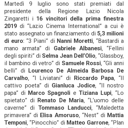
Martedì 9 luglio sono stati premiati dal
presidente della Regione Lazio Nicola
Zingaretti i
16 vincitori della prima finestra
2019
di “Lazio Cinema International” a cui è
stato assegnato un finanziamento di
5,3 milioni
di euro
: “3 Piani” di
Nanni Moretti
, “Bastardi a
mano armata” di
Gabriele Albanesi
, “Fellini
degli spiriti” di
Selma Jean Dell’Olio
, “Glassboy,
il bambino di vetro” di
Samuele Rossi
, “Gli anni
belli” di
Lourenco De Almeida Barbosa De
Carvalho
, “I Liviatani” di
Riccardo Papa
, “Il
cattivo poeta” di
Gianluca Jodice
, “Il nostro
papa” di
Marco Spagnoli
e
Tiziana Lupi
, “Lo
spietato” di
Renato De Maria
, “L’uomo delle
caverne” di
Tommaso Landucci
, “Maledetta
primavera” di
Elisa Amoruso
, “Nest” di
Mattia
Temponi
, “Pinocchio” di
Matteo Garrone
, “Plan