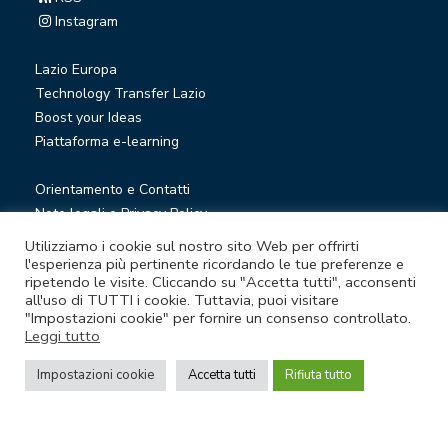
Instagram
Lazio Europa
Technology Transfer Lazio
Boost your Ideas
Piattaforma e-learning
Orientamento e Contatti
Note legali e Privacy Policy
Privacy Newsletter
Utilizziamo i cookie sul nostro sito Web per offrirti
Società trasparente
l'esperienza più pertinente ricordando le tue preferenze e
ripetendo le visite. Cliccando su "Accetta tutti", acconsenti
Whistleblowing
all'uso di TUTTI i cookie. Tuttavia, puoi visitare
"Impostazioni cookie" per fornire un consenso controllato.
Leggi tutto
© Lazio Innova S.p.A. società soggetta a direzione e
coordinamento della Regione Lazio
Impostazioni cookie
Accetta tutti
Rifiuta tutto
Sede legale Via Marco Aurelio 26 A - 00184 Roma
Partita Iva e Codice fiscale 05950941004 - Rea RM-938517 -
Capitale sociale € 48.927.354,56 i.v.