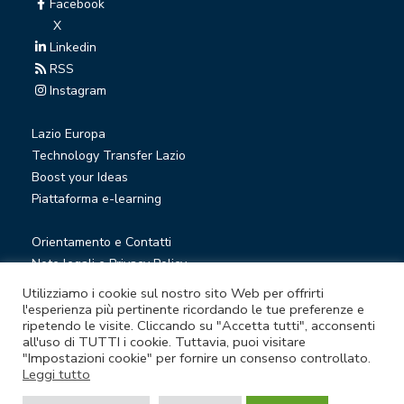
Facebook
X
Linkedin
RSS
Instagram
Lazio Europa
Technology Transfer Lazio
Boost your Ideas
Piattaforma e-learning
Orientamento e Contatti
Note legali e Privacy Policy
Privacy Newsletter
Utilizziamo i cookie sul nostro sito Web per offrirti
Società trasparente
l'esperienza più pertinente ricordando le tue preferenze e
ripetendo le visite. Cliccando su "Accetta tutti", acconsenti
Whistleblowing
all'uso di TUTTI i cookie. Tuttavia, puoi visitare
"Impostazioni cookie" per fornire un consenso controllato.
Leggi tutto
© Lazio Innova S.p.A. società soggetta a direzione e
coordinamento della Regione Lazio