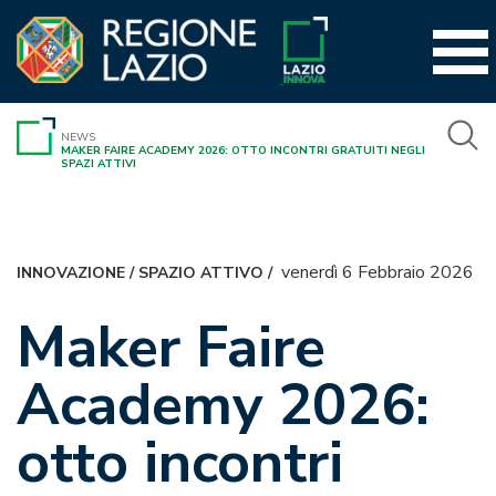
Vai
al
contenuto
NEWS
MAKER FAIRE ACADEMY 2026: OTTO INCONTRI GRATUITI NEGLI
SPAZI ATTIVI
venerdì 6 Febbraio 2026
INNOVAZIONE
/
SPAZIO ATTIVO
/
Maker Faire
Academy 2026:
otto incontri