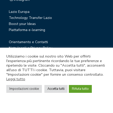
Lazio Europa
Technology Transfer Lazio
Boost your Ideas
Piattaforma e-learning
Orientamento e Contatti
Note legali e Privacy Policy
Privacy Newsletter
Utilizziamo i cookie sul nostro sito Web per offrirti
Società trasparente
l'esperienza più pertinente ricordando le tue preferenze e
ripetendo le visite. Cliccando su "Accetta tutti", acconsenti
Whistleblowing
all'uso di TUTTI i cookie. Tuttavia, puoi visitare
"Impostazioni cookie" per fornire un consenso controllato.
Leggi tutto
© Lazio Innova S.p.A. società soggetta a direzione e
coordinamento della Regione Lazio
Impostazioni cookie
Accetta tutti
Rifiuta tutto
Sede legale Via Marco Aurelio 26 A - 00184 Roma
Partita Iva e Codice fiscale 05950941004 - Rea RM-938517 -
Capitale sociale € 48.927.354,56 i.v.