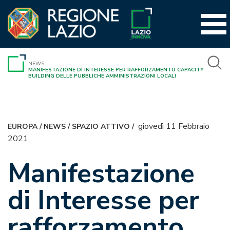
Vai
al
contenuto
NEWS
MANIFESTAZIONE DI INTERESSE PER RAFFORZAMENTO CAPACITY
BUILDING DELLE PUBBLICHE AMMINISTRAZIONI LOCALI
giovedì 11 Febbraio
EUROPA
/
NEWS
/
SPAZIO ATTIVO
/
2021
Manifestazione
di Interesse per
rafforzamento