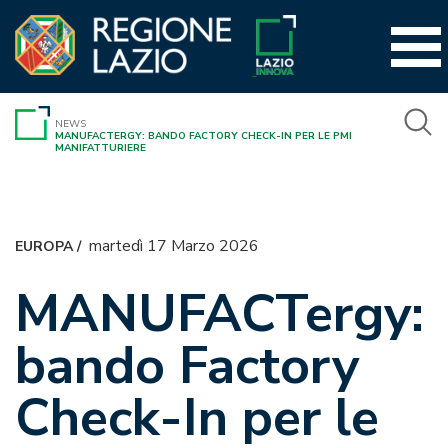
Vai
al
contenuto
NEWS
MANUFACTERGY: BANDO FACTORY CHECK-IN PER LE PMI
MANIFATTURIERE
martedì 17 Marzo 2026
EUROPA
/
MANUFACTergy:
bando Factory
Check-In per le