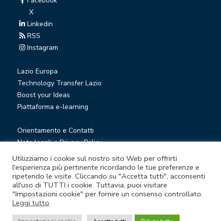
Facebook
X
Linkedin
RSS
Instagram
Lazio Europa
Technology Transfer Lazio
Boost your Ideas
Piattaforma e-learning
Orientamento e Contatti
Note legali e Privacy Policy
Privacy Newsletter
Utilizziamo i cookie sul nostro sito Web per offrirti
Società trasparente
l'esperienza più pertinente ricordando le tue preferenze e
ripetendo le visite. Cliccando su "Accetta tutti", acconsenti
Whistleblowing
all'uso di TUTTI i cookie. Tuttavia, puoi visitare
"Impostazioni cookie" per fornire un consenso controllato.
Leggi tutto
© Lazio Innova S.p.A. società soggetta a direzione e
coordinamento della Regione Lazio