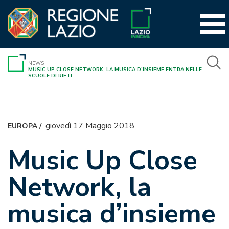
Vai
al
contenuto
NEWS
MUSIC UP CLOSE NETWORK, LA MUSICA D’INSIEME ENTRA NELLE
SCUOLE DI RIETI
giovedì 17 Maggio 2018
EUROPA
/
Music Up Close
Network, la
musica d’insieme