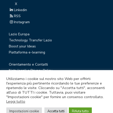
X
Linkedin
RSS
Instagram
Lazio Europa
Technology Transfer Lazio
Boost your Ideas
Piattaforma e-learning
Orientamento e Contatti
Note legali e Privacy Policy
Privacy Newsletter
Utilizziamo i cookie sul nostro sito Web per offrirti
Società trasparente
l'esperienza più pertinente ricordando le tue preferenze e
ripetendo le visite. Cliccando su "Accetta tutti", acconsenti
Whistleblowing
all'uso di TUTTI i cookie. Tuttavia, puoi visitare
"Impostazioni cookie" per fornire un consenso controllato.
Leggi tutto
© Lazio Innova S.p.A. società soggetta a direzione e
coordinamento della Regione Lazio
Impostazioni cookie
Accetta tutti
Rifiuta tutto